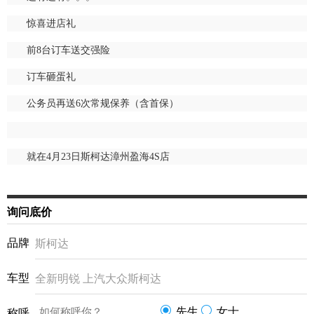
惊喜进店礼
前8台订车送交强险
订车砸蛋礼
公务员再送6次常规保养（含首保）
就在4月23日斯柯达漳州盈海4S店
询问底价
品牌
斯柯达
车型
全新明锐 上汽大众斯柯达
先生
女士
称呼