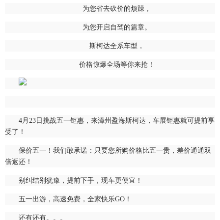
为您省去砍价的烦躁，
为您开启自驾的篇章。
斯柯达全系车型，
价格惊爆全场等你来抢！
4月23日挑战五一钜惠，来漳州盈海斯柯达，车展钜惠就可提前享
受了！
保价五一！我们敢承诺：只要您所购价格比五一贵，差价通通双
倍返还！
别纠结别犹豫，提前下手，现车更便宜！
五一出游，高速免费，全家快乐GO！
还有还有。。。