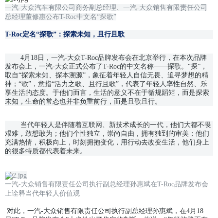
一汽-大众汽车有限公司商务副总经理、一汽-大众销售有限责任公司
总经理董修惠公布T-Roc中文名“探歌”
T-Roc定名“探歌”：探索未知，且行且歌
4月18日，一汽-大众T-Roc品牌发布会在北京举行，在本次品牌
发布会上，一汽-大众正式公布了T-Roc的中文名称——探歌。“探”，
取自“探索未知、探本溯源”，象征着年轻人自信无畏、追寻梦想的精
神；“歌”，意指“活力之歌、且行且歌”，代表了年轻人率性自然、乐
享生活的态度。于他们而言，生活的意义不在于循规蹈矩，而是探索
未知，生命的常态也并非负重前行，而是且歌且行。
当代年轻人是伴随着互联网、新技术成长的一代，他们大都不畏
艰难，敢想敢为；他们个性独立，崇尚自由，拥有独到的审美；他们
充满热情，积极向上，时刻拥抱变化，用行动去改变生活，他们身上
的很多特质都代表着未来。
一汽-大众销售有限责任公司执行副总经理孙惠斌在T-Roc品牌发布会
上诠释当代年轻人价值观
对此，一汽-大众销售有限责任公司执行副总经理孙惠斌，在4月18