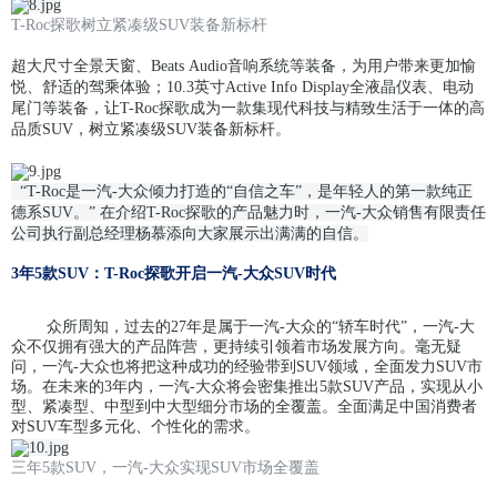
T-Roc探歌树立紧凑级SUV装备新标杆
超大尺寸全景天窗、Beats Audio音响系统等装备，为用户带来更加愉
悦、舒适的驾乘体验；10.3英寸Active Info Display全液晶仪表、电动
尾门等装备，让T-Roc探歌成为一款集现代科技与精致生活于一体的高
品质SUV，树立紧凑级SUV装备新标杆。
“T-Roc是一汽-大众倾力打造的“自信之车”，是年轻人的第一款纯正
德系SUV。” 在介绍T-Roc探歌的产品魅力时，一汽-大众销售有限责任
公司执行副总经理杨慕添向大家展示出满满的自信。
3年5款SUV：T-Roc探歌开启一汽-大众SUV时代
众所周知，过去的27年是属于一汽-大众的“轿车时代”，一汽-大
众不仅拥有强大的产品阵营，更持续引领着市场发展方向。毫无疑
问，一汽-大众也将把这种成功的经验带到SUV领域，全面发力SUV市
场。在未来的3年内，一汽-大众将会密集推出5款SUV产品，实现从小
型、紧凑型、中型到中大型细分市场的全覆盖。全面满足中国消费者
对SUV车型多元化、个性化的需求。
三年5款SUV，一汽-大众实现SUV市场全覆盖