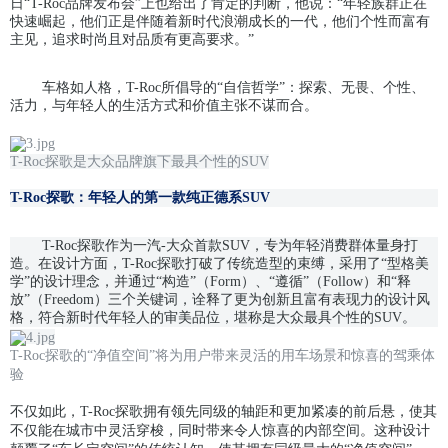
日“T-Roc品牌发布会”上也给出了肯定的判断，他说：“年轻族群正在
快速崛起，他们正是伴随着新时代浪潮成长的一代，他们个性而富有
主见，追求时尚且对品质有更高要求。”
车格如人格，T-Roc所倡导的“自信哲学”：探索、无畏、个性、
活力，与年轻人的生活方式和价值主张不谋而合。
T-Roc探歌是大众品牌旗下最具个性的SUV
T-Roc探歌：年轻人的第一款纯正德系SUV
T-Roc探歌作为一汽-大众首款SUV，专为年轻消费群体量身打
造。在设计方面，T-Roc探歌打破了传统造型的束缚，采用了“型格美
学”的设计理念，并通过“构造”（Form）、“遵循”（Follow）和“释
放”（Freedom）三个关键词，诠释了更为创新且富有表现力的设计风
格，符合新时代年轻人的审美品位，堪称是大众最具个性的SUV。
T-Roc探歌的“净值空间”将为用户带来灵活的用车场景和惊喜的驾乘体
验
不仅如此，T-Roc探歌拥有领先同级的轴距和更加紧凑的前后悬，使其
不仅能在城市中灵活穿梭，同时带来令人惊喜的内部空间。这种设计