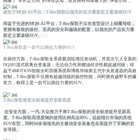
颠覆了“车长定空间”的传统认知，使其拥有同级最大的“净值空间”。
诞生于MQB-A1平台，T-Roc探歌以领先的实力重新定义紧凑级SUV
得益于先进的MQB-A1平台，T-Roc探歌不仅在造型设计上颠覆传统，
更拥有极致的操控、至高的安全和越级的配置，以领先的产品实力重
新定义紧凑级SUV。
T-Roc探歌是一款可以跑拉力赛的SUV
在操控方面，T-Roc探歌全系搭载涡轮增压发动机，并首次引入全新的
DQ381湿式双离合变速器，无论动力性和燃油经济性都超越同级；得
益于4MOTION智能全时四驱系统和博格华纳第五代中央差速器的高效
控制，T-Roc探歌不仅拥有超越同级的操控性能，同时拥有越野车的爆
发力，称得上是一款可以跑拉力赛的SUV。
T-Roc探歌将安全标准提升至新高度
在安全方面，一汽-大众致力于将T-Roc探歌的安全标准提升至新高
度。T-Roc探歌高强度钢的使用比例高达88%，远超细分市场的其他
SUV车型，同时60余项领先的主被动安全装备也全面提升了车辆的安
全等级。