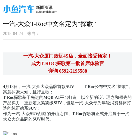
一汽-大众T-Roc中文名定为“探歌”
2018-04-24
来自：
一汽-大众厦门致远4S店，全面接受预定！
成为T-ROC探歌第一批首席体验官
详询 0592-2195588
4
月
18
日，一汽-大众大众品牌首款
SUV ——T-Roc
公布中文名“探歌”，
寓意探索未知，且行且歌；
T-Roc
探歌基于先进的
MQB-A1
平台打造，以全新的设计理念和领先的
产品实力，重新定义紧凑级
SUV
，也是一汽-大众专为年轻消费群体打
造的纯正德系
SUV
；
作为一汽-大众
SUV
战略的开山之作，
T-Roc
探歌将正式开启属于一汽-
大众大众品牌的
SUV
时代。