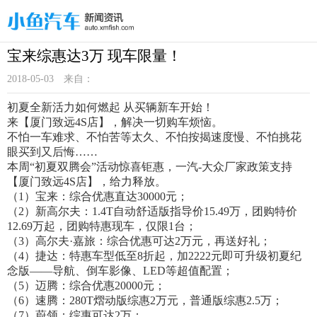
宝来综惠达3万 现车限量！
2018-05-03
来自：
初夏全新活力如何燃起 从买辆新车开始！
来【厦门致远4S店】，解决一切购车烦恼。
不怕一车难求、不怕苦等太久、不怕按揭速度慢、不怕挑花
眼买到又后悔……
本周“初夏双腾会”活动惊喜钜惠，一汽-大众厂家政策支持
【厦门致远4S店】，给力释放。
（1）宝来：综合优惠直达30000元；
（2）新高尔夫：1.4T自动舒适版指导价15.49万，团购特价
12.69万起，团购特惠现车，仅限1台；
（3）高尔夫·嘉旅：综合优惠可达2万元，再送好礼；
（4）捷达：特惠车型低至8折起，加2222元即可升级初夏纪
念版——导航、倒车影像、LED等超值配置；
（5）迈腾：综合优惠20000元；
（6）速腾：280T熠动版综惠2万元，普通版综惠2.5万；
（7）蔚领：综惠可达2万；