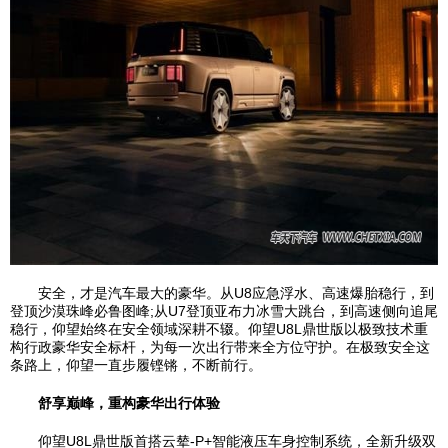
安全，才是汽车最大的豪华。从U8应急浮水、高速爆胎稳行，到
登顶沙漠珠峰必鲁图峰;从U7登顶亚布力冰雪大跳台，到高速侧向追尾
稳行，仰望始终在安全领域深耕不辍。仰望U8L鼎世版以极致技术重
构行政豪华安全标杆，为每一次出行带来全方位守护。在极致安全这
条路上，仰望一直步履铿锵，不断前行。
舒享巅峰，重构豪华出行体验
仰望U8L鼎世版首搭云辇-P+智能液压车身控制系统，全新升级双