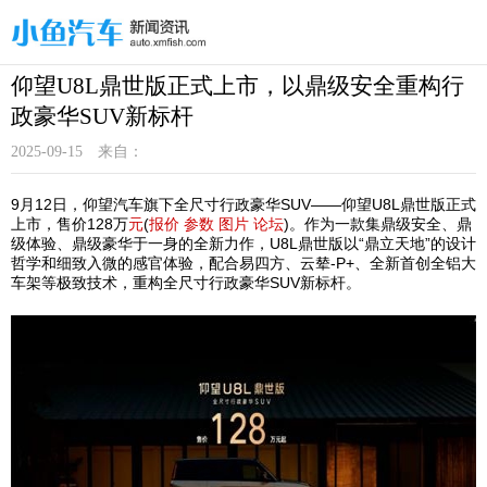
仰望U8L鼎世版正式上市，以鼎级安全重构行
政豪华SUV新标杆
2025-09-15
来自：
9月12日，仰望汽车旗下全尺寸行政豪华SUV——仰望U8L鼎世版正式
上市，售价128万
元
(
报价
参数
图片
论坛
)。作为一款集鼎级安全、鼎
级体验、鼎级豪华于一身的全新力作，U8L鼎世版以“鼎立天地”的设计
哲学和细致入微的感官体验，配合易四方、云辇-P+、全新首创全铝大
车架等极致技术，重构全尺寸行政豪华SUV新标杆。