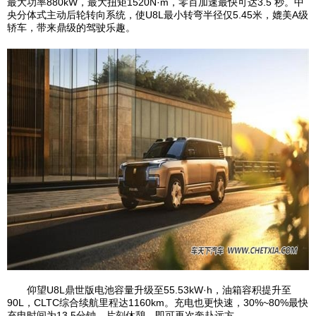
最大功率880kW，最大扭矩1520N·m，零百加速最快可达3.5 秒。中
央分体式主动后轮转向系统，使U8L最小转弯半径仅5.45米，媲美A级
轿车，带来鼎级的驾驶乐趣。
仰望U8L鼎世版电池容量升级至55.53kW·h，油箱容积提升至
90L，CLTC综合续航里程达1160km。充电也更快速，30%~80%最快
充电时间为13.5分钟，片刻休憩，即可再次奔赴远方。