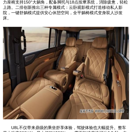
力座椅支持150°大躺角，配备脚托与18点按摩系统，消除疲惫，轻松
上路。二排创新推出三种专属模式：云卧观影模式打造移动私人影
院，一键舒躺模式提供安心休憩空间，全平躺椅模式变身双人沙发
床。
U8L不仅带来鼎级的乘坐舒享体验，驾驶体验也大幅提升。整车