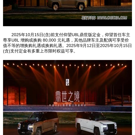
2025年10月15日(含)前支付仰望U8L鼎世版定金，仰望首任车主
尊享U8L 增购或换购 80,000 元礼遇，其他品牌车主及配偶可享受价
值不等的增换购礼遇或换购礼遇。2025年9月12日至2025年10月15日
(含)支付定金有多重上市限时权益可享。