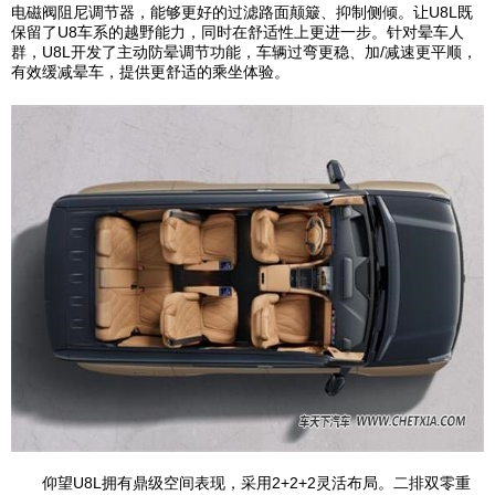
电磁阀阻尼调节器，能够更好的过滤路面颠簸、抑制侧倾。让U8L既
保留了U8车系的越野能力，同时在舒适性上更进一步。针对晕车人
群，U8L开发了主动防晕调节功能，车辆过弯更稳、加/减速更平顺，
有效缓减晕车，提供更舒适的乘坐体验。
仰望U8L拥有鼎级空间表现，采用2+2+2灵活布局。二排双零重