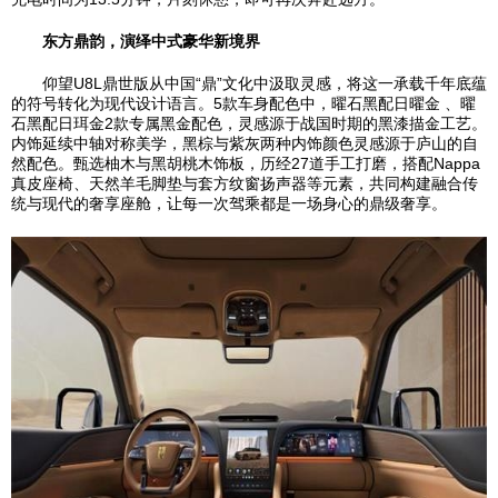
东方鼎韵，演绎中式豪华新境界
仰望U8L鼎世版从中国“鼎”文化中汲取灵感，将这一承载千年底蕴
的符号转化为现代设计语言。5款车身配色中，曜石黑配日曜金 、曜
石黑配日珥金2款专属黑金配色，灵感源于战国时期的黑漆描金工艺。
内饰延续中轴对称美学，黑棕与紫灰两种内饰颜色灵感源于庐山的自
然配色。甄选柚木与黑胡桃木饰板，历经27道手工打磨，搭配Nappa
真皮座椅、天然羊毛脚垫与套方纹窗扬声器等元素，共同构建融合传
统与现代的奢享座舱，让每一次驾乘都是一场身心的鼎级奢享。