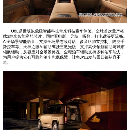
U8L鼎世版以鼎级智能科技带来科技豪华体验。全球首次量产搭
载3纳米智能座舱芯片，同时看电影、导航、听歌、打电话等更流畅。
AI全场景智能语音，支持全场景连续对话、多音区独立控制、隔空手
势控车等。天神之眼A-辅助驾驶三激光版，支持高快领航辅助与城市
领航辅助，从容应对全场景路况。全程泊车辅助支持多种泊车能力，
为用户提供安心可靠的泊车兜底保障，让每次出发与回归都从容不
迫。