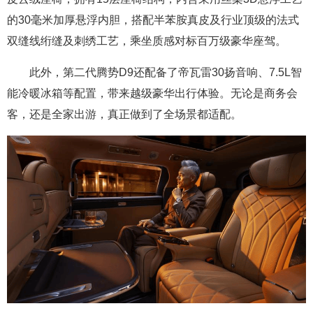
的30毫米加厚悬浮内胆，搭配半苯胺真皮及行业顶级的法式
双缝线绗缝及刺绣工艺，乘坐质感对标百万级豪华座驾。
此外，第二代腾势D9还配备了帝瓦雷30扬音响、7.5L智
能冷暖冰箱等配置，带来越级豪华出行体验。无论是商务会
客，还是全家出游，真正做到了全场景都适配。