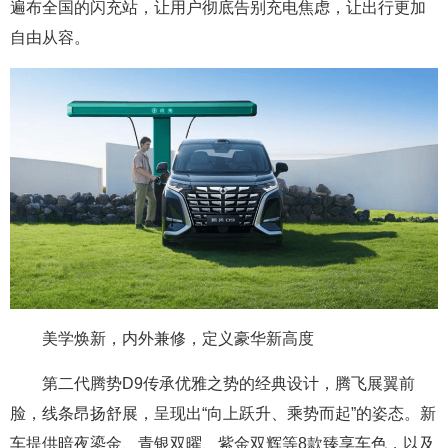
遍布全国的闪充站，让用户彻底告别充电焦虑，让出行更加
自由从容。
美学焕新，内外兼修，定义豪华新高度
第二代腾势D9传承优雅之势的经典设计，腾飞展翼前
脸，线条昂扬舒展，呈现出“向上跃升、乘势而起”的姿态。新
车提供暗夜鎏金、青银双曜、紫金双辉等8款臻享车色，以及