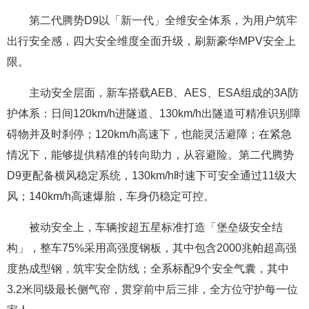
第二代腾势D9以「新一代」全维安全体系，为用户筑牢
出行安全感，四大安全维度全面升级，刷新豪华MPV安全上
限。
主动安全层面，新车搭载AEB、AES、ESA组成的3A防
护体系：日间120km/h进隧道、130km/h出隧道可精准识别障
碍物并及时刹停；120km/h高速下，也能灵活避障；在紧急
情况下，能够提供精准的转向助力，从容避险。第二代腾势
D9更配备横风稳定系统，130km/h时速下可安全通过11级大
风；140km/h高速爆胎，车身仍稳定可控。
被动安全上，车辆按超五星标准打造「堡垒级安全结
构」，整车75%采用高强度钢板，其中包含2000兆帕超高强
度热成型钢，筑牢安全防线；全系标配9个安全气囊，其中
3.2米同级最长侧气帘，贯穿前中后三排，全方位守护每一位