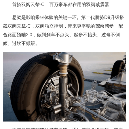
首搭双阀云辇-C，百万豪车都在用的双阀减震器
悬架是影响乘坐体验的关键一环。第二代腾势D9升级搭
载双阀云辇-C，双阀独立控制，带来更平稳的驾乘感受，配
合路面预瞄2.0，做到刹车不点头、起步不抬头、过弯不侧
倾、过坎不颠簸。