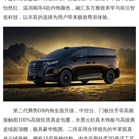
怡然红、温润褐等4款内饰颜色，融汇东方雅致美学与前沿智
造科技，以丰富的选择为用户带来极致尊崇体验。
第二代腾势D9内饰全面升级，中控台、门板扶手等高频
接触面100%高级软质真皮包覆，水墨云杉真木饰板与高级麂
皮绒面顶棚，极具豪华氛围。二排采用全球领先的半苯胺真
皮云绒座椅，拥有15层座椅结构，内含采用丝柔3D悬浮工艺