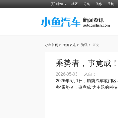
厦门小鱼
社区
分类
优惠
手机
小鱼首页
>
新闻资讯
>
资讯
>
正文
乘势者，事竟成！
2026-05-03
来自：
2026年5月1日，腾势汽车厦
办“乘势者，事竟成”为主题的科