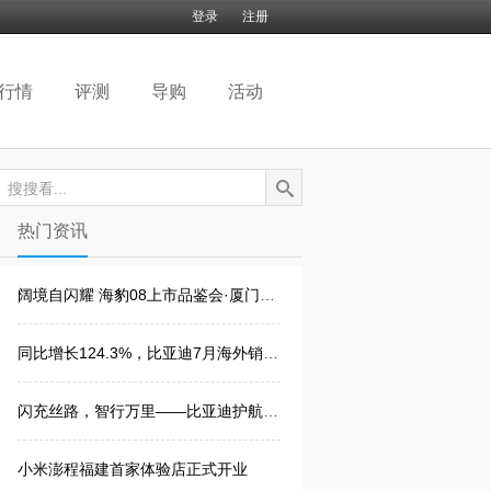
登录
注册
行情
评测
导购
活动
搜搜看...
热门资讯
阔境自闪耀 海豹08上市品鉴会·厦门站圆满落幕
同比增长124.3%，比亚迪7月海外销量创新高
闪充丝路，智行万里——比亚迪护航海上新丝路
小米澎程福建首家体验店正式开业