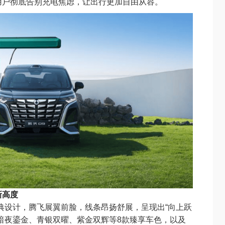
用户彻底告别充电焦虑，让出行更加自由从容。
新高度
典设计，腾飞展翼前脸，线条昂扬舒展，呈现出“向上跃
暗夜鎏金、青银双曜、紫金双辉等8款臻享车色，以及