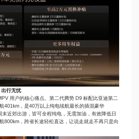
，出行无忧
PV 用户的核心痛点。第二代腾势 D9 标配比亚迪第二
航401km，是40万以上纯电续航最长的插混豪华
周末近郊出游，皆可全程纯电，无需加油，有效降低日
航800km，跨省长途轻松直达，让说走就走不再只是向