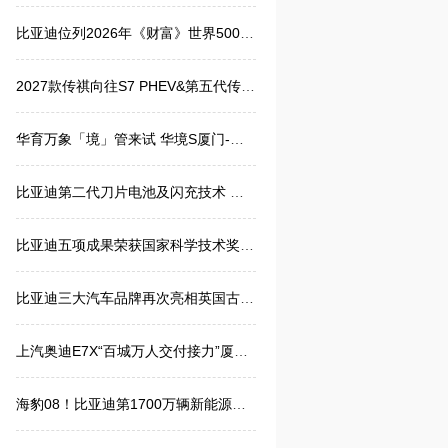
比亚迪位列2026年《财富》世界500强第91位
2027款传祺向往S7 PHEV&第五代传祺GS4 厦门双车上市发布会
华育万象「境」管来试 华境S厦门-长泰试驾品鉴会圆满收官
比亚迪第二代刀片电池及闪充技术 获工信部点赞
比亚迪五项成果荣获国家科学技术奖 再创历史新高
比亚迪三大汽车品牌再次亮相英国古德伍德速度节
上汽奥迪E7X“百城万人交付接力”厦门站圆满收官
海豹08！比亚迪第1700万辆新能源汽车下线