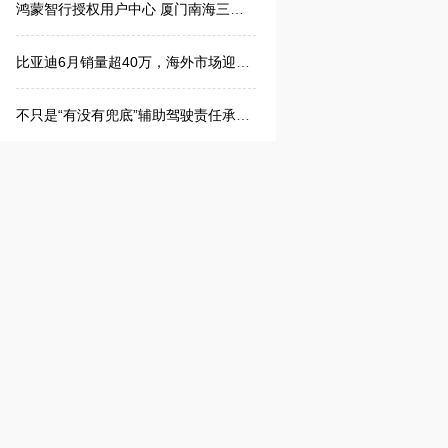
鸿蒙智行授权用户中心 厦门南海三路 盛大启幕
比亚迪6月销量超40万，海外市场迎爆发式增长
不只是“有没有兜底”辅助驾驶责任承接进入新阶段