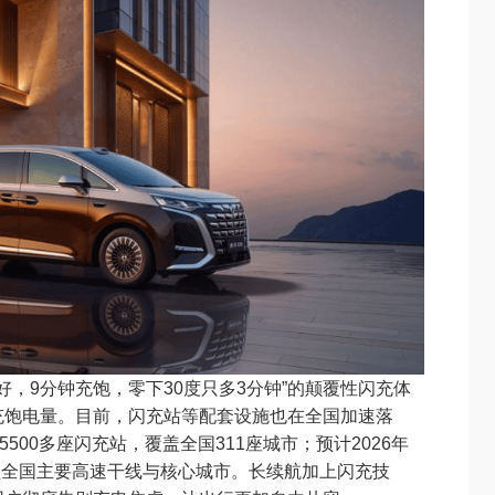
充好，9分钟充饱，零下30度只多3分钟”的颠覆性闪充体
充饱电量。目前，闪充站等配套设施也在全国加速落
500多座闪充站，覆盖全国311座城市；预计2026年
覆盖全国主要高速干线与核心城市。长续航加上闪充技