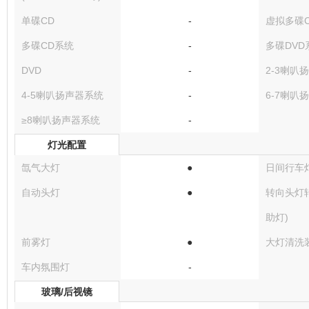
单碟CD
-
虚拟多碟
多碟CD系统
-
多碟DVD
DVD
-
2-3喇叭
4-5喇叭扬声器系统
-
6-7喇叭
≥8喇叭扬声器系统
-
灯光配置
氙气大灯
●
日间行车
自动头灯
●
转向头灯
助灯)
前雾灯
●
大灯清洗
车内氛围灯
-
玻璃/后视镜