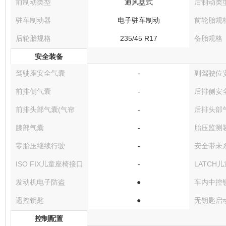
前制动类型
通风盘式
后制动类
驻车制动器
电子驻车制动
前轮胎规
后轮胎规格
235/45 R17
备胎规格
安全装备
驾驶座安全气囊
-
副驾驶位
前排侧气囊
-
后排侧安
前排头部气囊(气帘
-
后排头部气
膝部气囊
-
胎压监测
零胎压继续行驶
-
安全带未
ISO FIX儿童座椅接口
-
LATCH
发动机电子防盗
●
车内中控
遥控钥匙
●
无钥匙启
控制配置