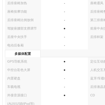
后排座椅加热
-
座椅通风
座椅按摩功能
-
后排座椅
后排座椅比例放倒
-
第三排座
驾驶座腰部支撑调节
●
前座中央
后座中央扶手
-
后排杯架
电动后备厢
-
多媒体配置
GPS导航系统
●
定位互动
中控台彩色大屏
●
人机交互
内置硬盘
-
蓝牙/车载
车载电视
-
后排液晶
外接音源接口
●
CD
(AUX/USB/iPod等)