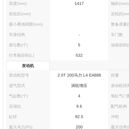
高度(mm)
1417
轴距(mm)
前轮距(mm)
后轮距(m
最小离地间隙(mm)
整备质量(K
车身结构
-
车门数
座位数(个)
5
油箱容积(
行李厢容积(L)
532
发动机
发动机型号
2.0T 200马力 L4 EA888
排量
进气型式
涡轮增压
发动机排
气缸数(个)
4
每缸气门
压缩比
9.6
配气机构
缸径
82.5
冲程
最大马力(Ps)
200
最大功率(