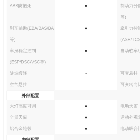
ABS防抱死
●
制动力分配(
等)
刹车辅助(EBA/BAS/BA
●
牵引力控
等)
(ASR/TC
车身稳定控制
●
自动驻车
(ESP/DSC/VSC等)
陡坡缓降
-
可变悬挂
空气悬挂
-
可变转向
外部配置
大灯高度可调
●
电动天窗
全景天窗
●
运动外观
铝合金轮毂
●
电动吸合
内部配置