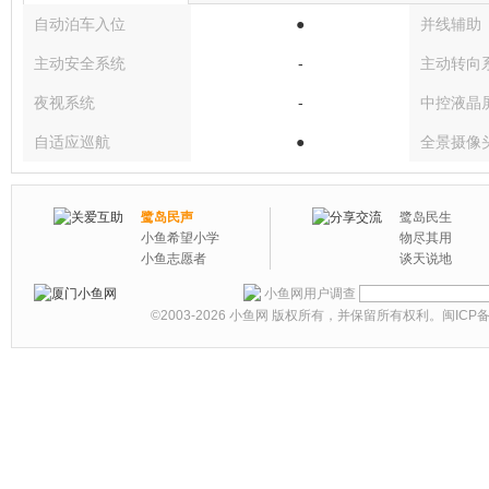
自动泊车入位
●
并线辅助
主动安全系统
-
主动转向
夜视系统
-
中控液晶
自适应巡航
●
全景摄像
鹭岛民声
鹭岛民生
小鱼希望小学
物尽其用
小鱼志愿者
谈天说地
小鱼网用户调查
©2003-2026
小鱼网
版权所有，并保留所有权利。
闽ICP备