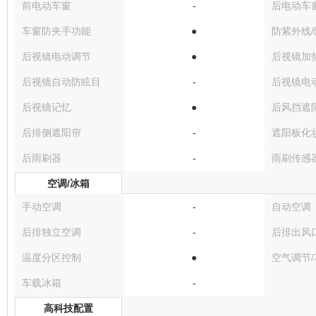
前电动车窗
-
后电动车
车窗防夹手功能
●
防紫外线
后视镜电动调节
●
后视镜加
后视镜自动防眩目
-
后视镜电
后视镜记忆
●
后风挡遮
后排侧遮阳帘
-
遮阳板化
后雨刷器
-
雨刷传感
空调/冰箱
手动空调
-
自动空调
后排独立空调
-
后排出风
温度分区控制
●
空气调节
车载冰箱
-
高科技配置