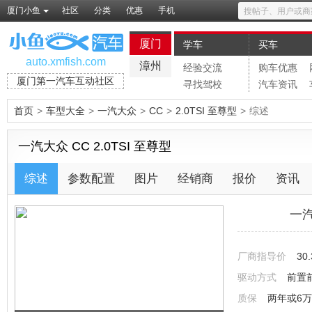
厦门小鱼
社区
分类
优惠
手机
厦门
学车
买车
auto.xmfish.com
漳州
经验交流
购车优惠
厦门第一汽车互动社区
寻找驾校
汽车资讯
首页
>
车型大全
>
一汽大众
>
CC
>
2.0TSI 至尊型
>
综述
一汽大众 CC 2.0TSI 至尊型
综述
参数配置
图片
经销商
报价
资讯
一汽
厂商指导价
30
驱动方式
前置
质保
两年或6