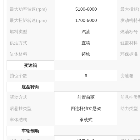
最大功率转速(rpm)
5100-6000
最大扭矩(N
最大扭矩转速(rpm)
1700-5000
发动机特
燃料类型
汽油
燃油标号
供油方式
直喷
缸盖材料
缸体材料
铸铁
环保标准
变速箱
挡位个数
6
变速箱
底盘转向
驱动方式
前置前驱
前悬挂类
后悬挂类型
四连杆独立悬架
助力类型
车体结构
承载式
车轮制动