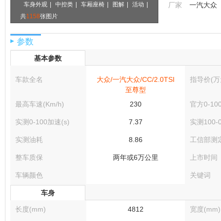
车身外观
|
中控类
|
车厢座椅
|
图解
|
活动
|
厂家
一汽大众
共
1158
张图片
参数
▶
基本参数
车款全名
大众/一汽大众/CC/2.0TSI
指导价(万
至尊型
最高车速(Km/h)
230
官方0-10
实测0-100加速(s)
7.37
实测100-
实测油耗
8.86
工信部测
整车质保
两年或6万公里
上市时间
车辆颜色
关键词
车身
长度(mm)
4812
宽度(mm)