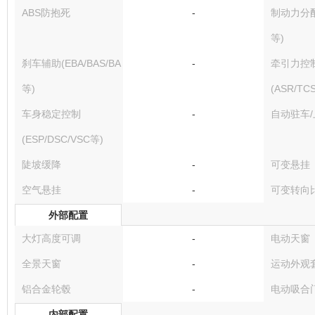
ABS防抱死
-
制动力分配(
等)
刹车辅助(EBA/BAS/BA
-
牵引力控
等)
(ASR/TC
车身稳定控制
-
自动驻车
(ESP/DSC/VSC等)
陡坡缓降
-
可变悬挂
空气悬挂
-
可变转向
外部配置
大灯高度可调
-
电动天窗
全景天窗
-
运动外观
铝合金轮毂
-
电动吸合
内部配置