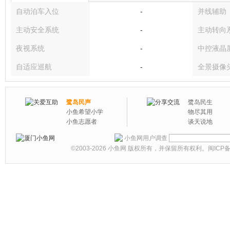
自动泊车入位
-
并线辅助
主动安全系统
-
主动转向
夜视系统
-
中控液晶
自适应巡航
-
全景摄像
鹭岛民声
鹭岛民生
小鱼希望小学
物尽其用
小鱼志愿者
谈天说地
小鱼网用户调查
©2003-2026
小鱼网
版权所有，并保留所有权利。
闽ICP备