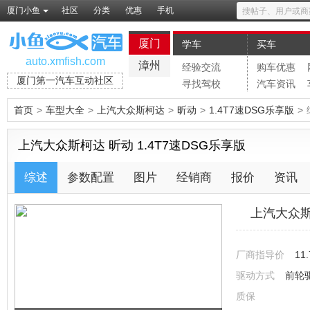
厦门小鱼
社区
分类
优惠
手机
厦门
学车
买车
auto.xmfish.com
漳州
经验交流
购车优惠
厦门第一汽车互动社区
寻找驾校
汽车资讯
首页
>
车型大全
>
上汽大众斯柯达
>
昕动
>
1.4T7速DSG乐享版
>
上汽大众斯柯达 昕动 1.4T7速DSG乐享版
综述
参数配置
图片
经销商
报价
资讯
上汽大众斯
厂商指导价
11
驱动方式
前轮
质保