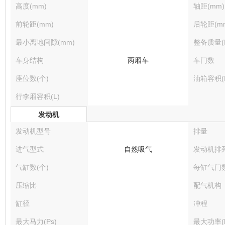
高度(mm)
轴距(mm)
前轮距(mm)
后轮距(m
最小离地间隙(mm)
整备质量(K
车身结构
两厢车
车门数
座位数(个)
油箱容积(
行李厢容积(L)
发动机
发动机型号
排量
进气型式
自然吸气
发动机排
气缸数(个)
每缸气门
压缩比
配气机构
缸径
冲程
最大马力(Ps)
最大功率(