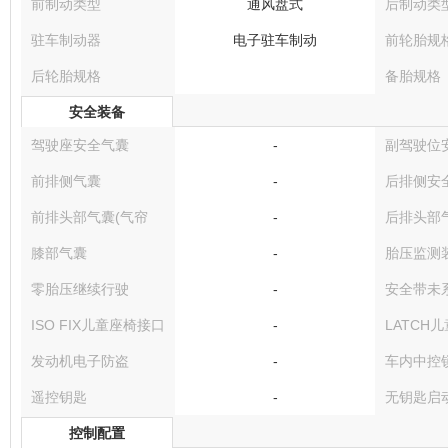
前制动类型
通风盘式
后制动类
驻车制动器
电子驻车制动
前轮胎规
后轮胎规格
备胎规格
安全装备
驾驶座安全气囊
-
副驾驶位
前排侧气囊
-
后排侧安
前排头部气囊(气帘
-
后排头部气
膝部气囊
-
胎压监测
零胎压继续行驶
-
安全带未
ISO FIX儿童座椅接口
-
LATCH
发动机电子防盗
-
车内中控
遥控钥匙
-
无钥匙启
控制配置