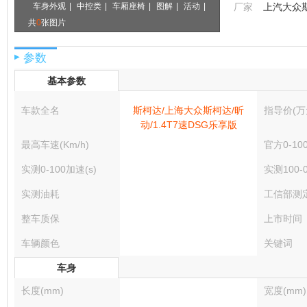
车身外观
|
中控类
|
车厢座椅
|
图解
|
活动
|
厂家
上汽大众
共
0
张图片
参数
▶
基本参数
车款全名
斯柯达/上海大众斯柯达/昕
指导价(万
动/1.4T7速DSG乐享版
最高车速(Km/h)
官方0-10
实测0-100加速(s)
实测100-
实测油耗
工信部测
整车质保
上市时间
车辆颜色
关键词
车身
长度(mm)
宽度(mm)