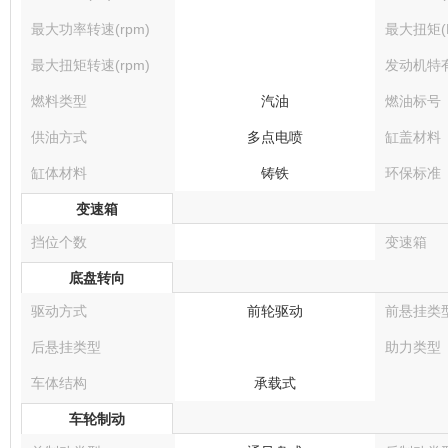
最大功率转速(rpm)
最大扭矩(N
最大扭矩转速(rpm)
发动机特
燃料类型
汽油
燃油标号
供油方式
多点电喷
缸盖材料
缸体材料
铸铁
环保标准
变速箱
挡位个数
变速箱
底盘转向
驱动方式
前轮驱动
前悬挂类
后悬挂类型
助力类型
车体结构
承载式
车轮制动