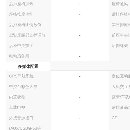
后排座椅加热
-
座椅通风
座椅按摩功能
-
后排座椅
后排座椅比例放倒
-
第三排座
驾驶座腰部支撑调节
-
前座中央
后座中央扶手
-
后排杯架
电动后备厢
-
多媒体配置
GPS导航系统
-
定位互动
中控台彩色大屏
-
人机交互
内置硬盘
-
蓝牙/车载
车载电视
-
后排液晶
外接音源接口
-
CD
(AUX/USB/iPod等)