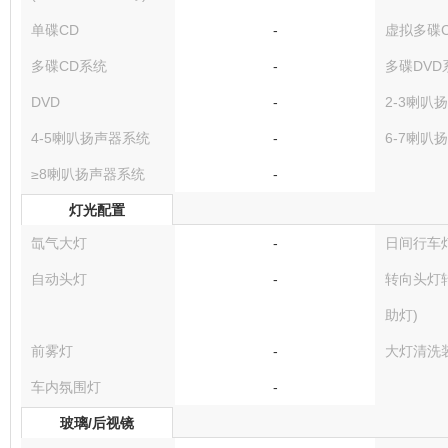
单碟CD
-
虚拟多碟
多碟CD系统
-
多碟DVD
DVD
-
2-3喇叭
4-5喇叭扬声器系统
-
6-7喇叭
≥8喇叭扬声器系统
-
灯光配置
氙气大灯
-
日间行车
自动头灯
-
转向头灯
助灯)
前雾灯
-
大灯清洗
车内氛围灯
-
玻璃/后视镜