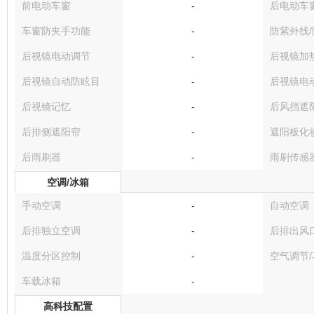
前电动车窗
-
后电动车
车窗防夹手功能
-
防紫外线
后视镜电动调节
-
后视镜加
后视镜自动防眩目
-
后视镜电
后视镜记忆
-
后风挡遮
后排侧遮阳帘
-
遮阳板化
后雨刷器
-
雨刷传感
空调/冰箱
手动空调
-
自动空调
后排独立空调
-
后排出风
温度分区控制
-
空气调节
车载冰箱
-
高科技配置