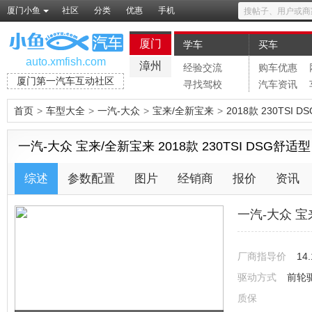
厦门小鱼
社区
分类
优惠
手机
厦门
学车
买车
auto.xmfish.com
漳州
经验交流
购车优惠
厦门第一汽车互动社区
寻找驾校
汽车资讯
首页
>
车型大全
>
一汽-大众
>
宝来/全新宝来
>
2018款 230TSI 
一汽-大众 宝来/全新宝来 2018款 230TSI DSG舒适型
综述
参数配置
图片
经销商
报价
资讯
一汽-大众 
厂商指导价
14
驱动方式
前轮
质保