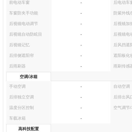
前电动车窗
-
后电动车
车窗防夹手功能
-
防紫外线
后视镜电动调节
-
后视镜加
后视镜自动防眩目
-
后视镜电
后视镜记忆
-
后风挡遮
后排侧遮阳帘
-
遮阳板化
后雨刷器
-
雨刷传感
空调/冰箱
手动空调
-
自动空调
后排独立空调
-
后排出风
温度分区控制
-
空气调节
车载冰箱
-
高科技配置