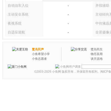
自动泊车入位
-
并线辅助
主动安全系统
-
主动转向
夜视系统
-
中控液晶
自适应巡航
-
全景摄像
鹭岛民声
鹭岛民生
小鱼希望小学
物尽其用
小鱼志愿者
谈天说地
小鱼网用户调查
©2003-2026
小鱼网
版权所有，并保留所有权利。
闽ICP备