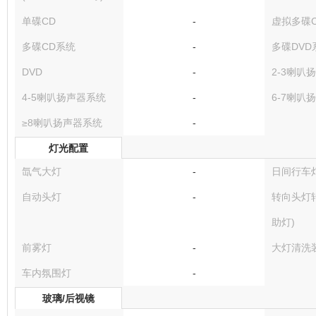
单碟CD
-
虚拟多碟
多碟CD系统
-
多碟DVD
DVD
-
2-3喇叭
4-5喇叭扬声器系统
-
6-7喇叭
≥8喇叭扬声器系统
-
灯光配置
氙气大灯
-
日间行车
自动头灯
-
转向头灯
助灯)
前雾灯
-
大灯清洗
车内氛围灯
-
玻璃/后视镜