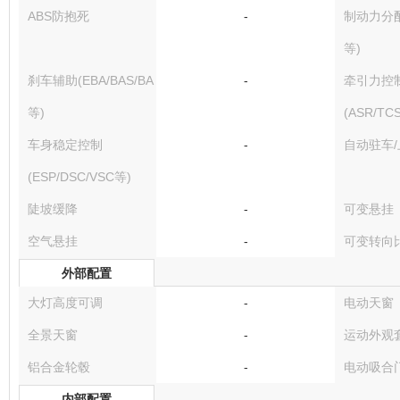
ABS防抱死
-
制动力分配(
等)
刹车辅助(EBA/BAS/BA
-
牵引力控
等)
(ASR/TC
车身稳定控制
-
自动驻车
(ESP/DSC/VSC等)
陡坡缓降
-
可变悬挂
空气悬挂
-
可变转向
外部配置
大灯高度可调
-
电动天窗
全景天窗
-
运动外观
铝合金轮毂
-
电动吸合
内部配置