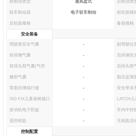
前制动类型
通风盘式
后制动类
驻车制动器
电子驻车制动
前轮胎规
后轮胎规格
备胎规格
安全装备
驾驶座安全气囊
-
副驾驶位
前排侧气囊
-
后排侧安
前排头部气囊(气帘
-
后排头部气
膝部气囊
-
胎压监测
零胎压继续行驶
-
安全带未
ISO FIX儿童座椅接口
-
LATCH
发动机电子防盗
-
车内中控
遥控钥匙
-
无钥匙启
控制配置