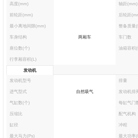
高度(mm)
轴距(mm)
前轮距(mm)
后轮距(m
最小离地间隙(mm)
整备质量(K
车身结构
两厢车
车门数
座位数(个)
油箱容积(
行李厢容积(L)
发动机
发动机型号
排量
进气型式
自然吸气
发动机排
气缸数(个)
每缸气门
压缩比
配气机构
缸径
冲程
最大马力(Ps)
最大功率(