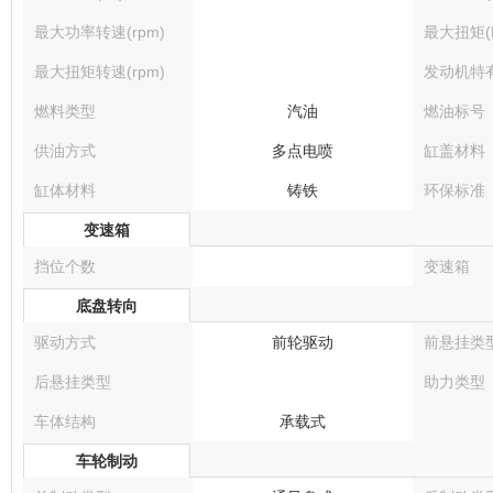
最大功率转速(rpm)
最大扭矩(N
最大扭矩转速(rpm)
发动机特
燃料类型
汽油
燃油标号
供油方式
多点电喷
缸盖材料
缸体材料
铸铁
环保标准
变速箱
挡位个数
变速箱
底盘转向
驱动方式
前轮驱动
前悬挂类
后悬挂类型
助力类型
车体结构
承载式
车轮制动