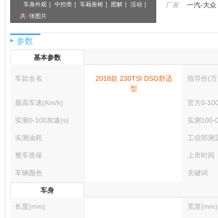
车身外观
|
中控类
|
车厢座椅
|
图解
|
活动
|
厂家
一汽-大众
共
0
张图片
参数
▶
基本参数
车款全名
2018款 230TSI DSG舒适
指导价(万
型
最高车速(Km/h)
官方0-10
实测0-100加速(s)
实测100-
实测油耗
工信部测
整车质保
上市时间
车辆颜色
关键词
车身
长度(mm)
宽度(mm)