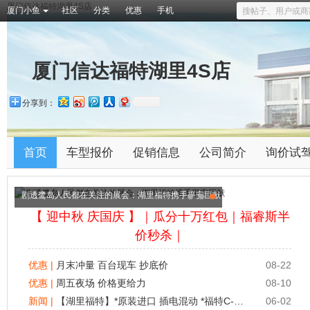
厦门信达福特湖里4S店
厦门小鱼
社区
分类
优惠
手机
厦门信达福特湖里4S店
分享到：
首页
车型报价
促销信息
公司简介
询价试
剧透鹭岛人民都在关注的展会：湖里福特携手平安巨献
【 迎中秋 庆国庆 】｜瓜分十万红包｜福睿斯半
价秒杀｜
优惠 |
月末冲量 百台现车 抄底价
08-22
优惠 |
周五夜场 价格更给力
08-10
新闻 |
【湖里福特】*原装进口 插电混动 *福特C-MAX跨界车 信达福特专卖
06-02