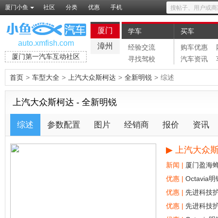
厦门小鱼
社区
分类
优惠
手机
厦门
学车
买车
auto.xmfish.com
漳州
经验交流
购车优惠
厦门第一汽车互动社区
寻找驾校
汽车资讯
首页
>
车型大全
>
上汽大众斯柯达
>
全新明锐
>
综述
上汽大众斯柯达 - 全新明锐
综述
参数配置
图片
经销商
报价
资讯
▶
上汽大众斯
新闻 |
厦门盈海蝉
优惠 |
Octavi
优惠 |
优惠 |