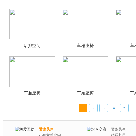
后排空间
车厢座椅
车
车厢座椅
车厢座椅
车
1
2
3
4
5
...
鹭岛民声
鹭岛民生
小鱼希望小学
物尽其用