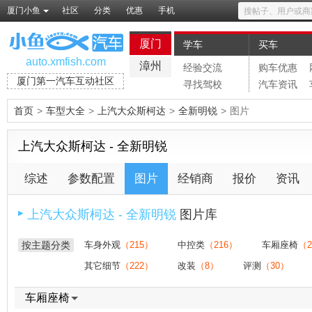
厦门小鱼
社区
分类
优惠
手机
厦门
学车
买车
auto.xmfish.com
漳州
经验交流
购车优惠
厦门第一汽车互动社区
寻找驾校
汽车资讯
首页
>
车型大全
>
上汽大众斯柯达
>
全新明锐
>
图片
上汽大众斯柯达 - 全新明锐
综述
参数配置
图片
经销商
报价
资讯
上汽大众斯柯达 - 全新明锐
图片库
▶
按主题分类
车身外观
（215）
中控类
（216）
车厢座椅
（2
其它细节
（222）
改装
（8）
评测
（30）
车厢座椅