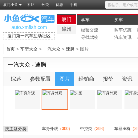
厦门小鱼
社区
分类
优惠
手机
厦门
学车
买车
auto.xmfish.com
漳州
经验交流
购车优惠
厦门第一汽车互动社区
寻找驾校
汽车资讯
首页
>
车型大全
>
一汽大众
>
速腾
>
图片
一汽大众 - 速腾
综述
参数配置
图片
经销商
报价
资讯
按主题分类
车身外观
（300）
中控类
（398）
车厢座椅
（3