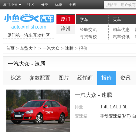
厦门小鱼
社区
分类
优惠
手机
厦门
学车
买车
auto.xmfish.com
漳州
经验交流
购车优惠
厦门第一汽车互动社区
寻找驾校
汽车资讯
首页
>
车型大全
>
一汽大众
>
速腾
>
报价
一汽大众 - 速腾
综述
参数配置
图片
经销商
报价
资讯
一汽大众 - 速腾
排量
1.4L 1.6L 1.0L
变速箱
手动变速箱(MT) 自