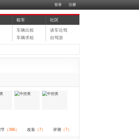
登录
注册
租车
社区
售
车辆出租
谈车论驾
购
车辆求租
自驾游
细节
（396）
改装
（7）
评测
（7）