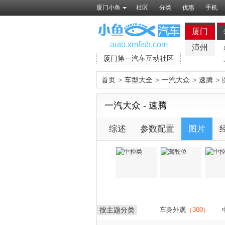
厦门小鱼
社区
分类
优惠
手机
厦门
auto.xmfish.com
漳州
厦门第一汽车互动社区
首页
>
车型大全
>
一汽大众
>
速腾
>
一汽大众 - 速腾
综述
参数配置
图片
按主题分类
车身外观
（300）