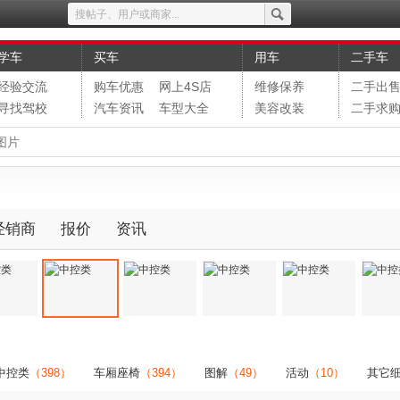
学车
买车
用车
二手车
经验交流
购车优惠
网上4S店
维修保养
二手出
寻找驾校
汽车资讯
车型大全
美容改装
二手求
图片
经销商
报价
资讯
中控类
（398）
车厢座椅
（394）
图解
（49）
活动
（10）
其它