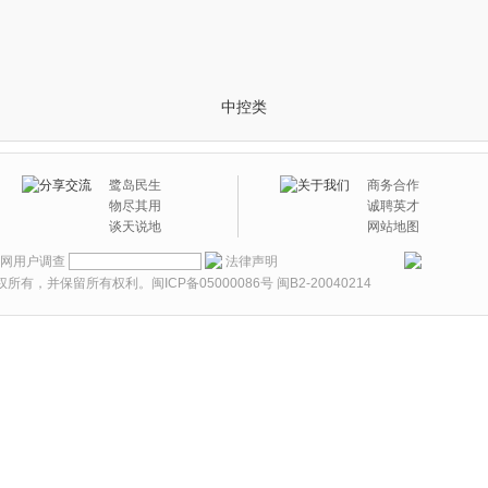
中控类
鹭岛民生
商务合作
物尽其用
诚聘英才
谈天说地
网站地图
网用户调查
法律声明
权所有，并保留所有权利。
闽ICP备05000086号
闽B2-20040214