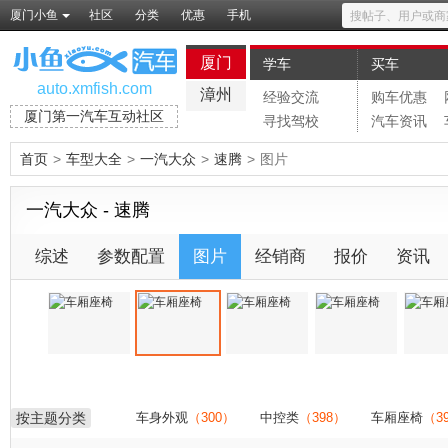
厦门小鱼
社区
分类
优惠
手机
厦门
学车
买车
auto.xmfish.com
漳州
经验交流
购车优惠
厦门第一汽车互动社区
寻找驾校
汽车资讯
首页
>
车型大全
>
一汽大众
>
速腾
>
图片
一汽大众 - 速腾
综述
参数配置
图片
经销商
报价
资讯
按主题分类
车身外观
（300）
中控类
（398）
车厢座椅
（3