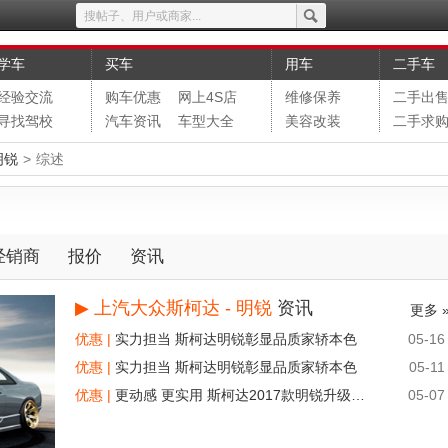
学车
买车
用车
二手车
经验交流
购车优惠
网上4S店
维修保养
二手出
寻找驾校
汽车资讯
车型大全
美容改装
二手求
明锐
>
综述
经销商
报价
资讯
▶
上汽大众斯柯达 - 明锐
资讯
更多 
优惠 |
实力担当 斯柯达明锐彰显品质家轿本色
05-16
优惠 |
实力担当 斯柯达明锐彰显品质家轿本色
05-11
优惠 |
更动感 更实用 斯柯达2017款明锐升级上市
05-07