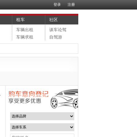
登录
注册
租车
社区
售
车辆出租
谈车论驾
购
车辆求租
自驾游
»