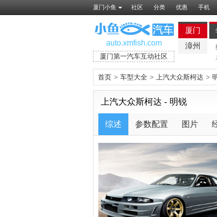
厦门小鱼
社区
分类
优惠
手机
厦门
auto.xmfish.com
漳州
厦门第一汽车互动社区
首页
>
车型大全
>
上汽大众斯柯达
>
上汽大众斯柯达 - 明锐
综述
参数配置
图片