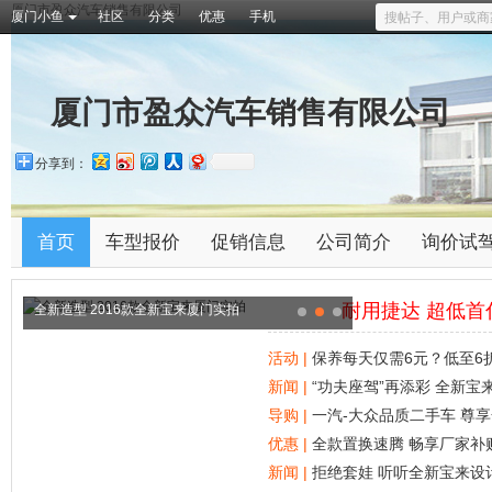
厦门市盈众汽车销售有限公司
厦门小鱼
社区
分类
优惠
手机
厦门市盈众汽车销售有限公司
分享到：
首页
车型报价
促销信息
公司简介
询价试
耐用捷达 超低首
全新造型 2016款全新宝来厦门实拍
活动 |
保养每天仅需6元？低至6
新闻 |
“功夫座驾”再添彩 全新
导购 |
一汽-大众品质二手车 尊
优惠 |
全款置换速腾 畅享厂家补
新闻 |
拒绝套娃 听听全新宝来设