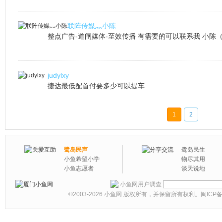
联阵传媒灬小陈
整点广告-道闸媒体-至效传播 有需要的可以联系我 小陈（陈华
judylxy
捷达最低配首付要多少可以提车
1
2
鹭岛民声
鹭岛民生
小鱼希望小学
物尽其用
小鱼志愿者
谈天说地
小鱼网用户调查
©2003-2026
小鱼网
版权所有，并保留所有权利。
闽ICP备