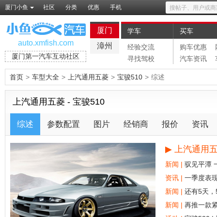
厦门小鱼
社区
分类
优惠
手机
厦门
学车
买车
auto.xmfish.com
漳州
经验交流
购车优惠
厦门第一汽车互动社区
寻找驾校
汽车资讯
首页
>
车型大全
>
上汽通用五菱
>
宝骏510
>
综述
上汽通用五菱 - 宝骏510
综述
参数配置
图片
经销商
报价
资讯
▶
上汽通用五菱
新闻 |
驭见平潭
资讯 |
新闻 |
还有5天，
新闻 |