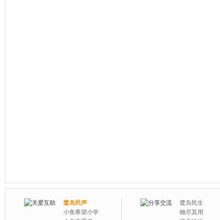
鹭岛民声
鹭岛民生
小鱼希望小学
物尽其用