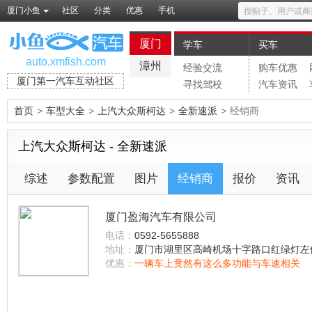
厦门小鱼
社区
分类
优惠
手机
厦门
学车
买车
auto.xmfish.com
漳州
经验交流
购车优惠
厦门第一汽车互动社区
寻找驾校
汽车资讯
首页
>
车型大全
>
上汽大众斯柯达
>
全新速派
>
经销商
上汽大众斯柯达 - 全新速派
综述
参数配置
图片
经销商
报价
资讯
厦门盈海汽车有限公司
电话：
0592-5655888
地址：
厦门市湖里区高崎机场十字路口红绿灯左
优惠：
一辆车上竟然有这么多功能与车速相关