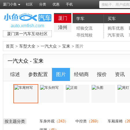
厦门小鱼
社区
分类
优惠
手机
厦门
学车
买车
auto.xmfish.com
漳州
经验交流
购车优惠
厦门第一汽车互动社区
寻找驾校
汽车资讯
首页
>
车型大全
>
一汽大众
>
宝来
>
图片
一汽大众 - 宝来
综述
参数配置
图片
经销商
报价
资讯
按主题分类
车身外观
（243）
中控类
（269）
车厢座椅
（2
评测
（45）