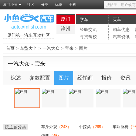
厦门小鱼
社区
分类
优惠
手机
厦门
学车
买车
auto.xmfish.com
漳州
经验交流
购车优惠
厦门第一汽车互动社区
寻找驾校
汽车资讯
首页
>
车型大全
>
一汽大众
>
宝来
>
图片
一汽大众 - 宝来
综述
参数配置
图片
经销商
报价
资讯
按主题分类
车身外观
（243）
中控类
（269）
车厢座椅
（2
评测
（45）