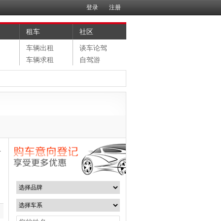
登录
注册
租车
社区
售
车辆出租
谈车论驾
购
车辆求租
自驾游
片