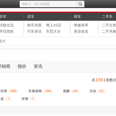
学车
买车
用车
二手车
经验交流
购车优惠
网上4S店
维修保养
二手出
寻找驾校
汽车资讯
车型大全
美容改装
二手求
图片
经销商
报价
资讯
1561
共
张图
中控类
（398）
车厢座椅
（394）
图解
（49）
活动
（10）
改装
（7）
评测
（7）