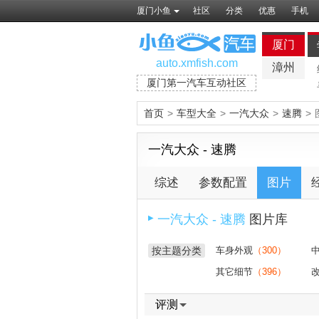
厦门小鱼
社区
分类
优惠
手机
厦门
auto.xmfish.com
漳州
厦门第一汽车互动社区
首页
>
车型大全
>
一汽大众
>
速腾
>
一汽大众 - 速腾
综述
参数配置
图片
一汽大众 - 速腾
图片库
▶
按主题分类
车身外观
（300）
其它细节
（396）
评测