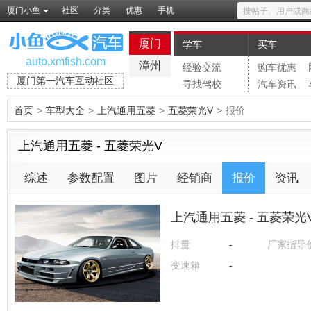
厦门小鱼
社区
分类
优惠
手机
厦门
学车
买车
auto.xmfish.com
漳州
经验交流
购车优惠
厦门第一汽车互动社区
寻找驾校
汽车资讯
首页
>
车型大全
>
上汽通用五菱
>
五菱荣光V
>
报价
上汽通用五菱 - 五菱荣光V
综述
参数配置
图片
经销商
报价
资讯
上汽通用五菱 - 五菱荣光
排量
-
厂家指导
变速箱
-