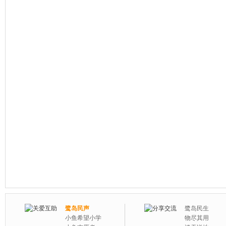
鹭岛民声
鹭岛民生
小鱼希望小学
物尽其用