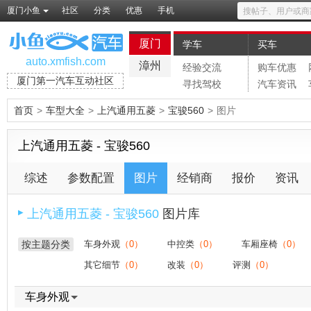
厦门小鱼
社区
分类
优惠
手机
厦门
学车
买车
auto.xmfish.com
漳州
经验交流
购车优惠
厦门第一汽车互动社区
寻找驾校
汽车资讯
首页
>
车型大全
>
上汽通用五菱
>
宝骏560
>
图片
上汽通用五菱 - 宝骏560
综述
参数配置
图片
经销商
报价
资讯
上汽通用五菱 - 宝骏560
图片库
▶
按主题分类
车身外观
（0）
中控类
（0）
车厢座椅
（0）
其它细节
（0）
改装
（0）
评测
（0）
车身外观