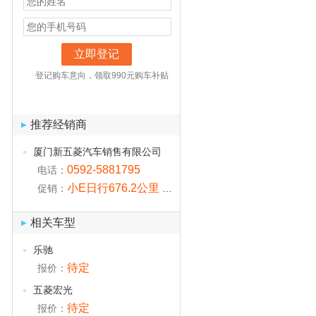
立即登记
登记购车意向，领取990元购车补贴
推荐经销商
▶
厦门新五菱汽车销售有限公司
0592-5881795
电话：
小E日行676.2公里 他是怎么做到的
促销：
相关车型
▶
乐驰
待定
报价：
五菱宏光
待定
报价：