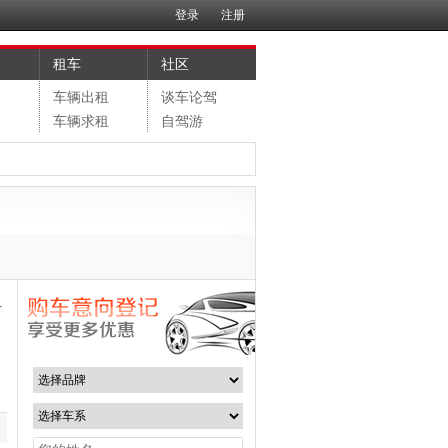
登录
注册
租车
社区
售
车辆出租
谈车论驾
购
车辆求租
自驾游
片