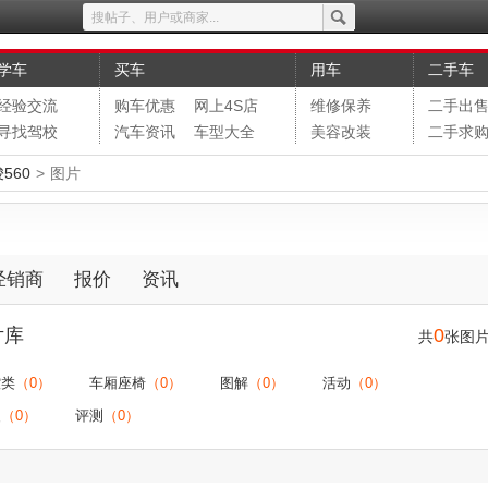
学车
买车
用车
二手车
经验交流
购车优惠
网上4S店
维修保养
二手出
寻找驾校
汽车资讯
车型大全
美容改装
二手求
560
>
图片
经销商
报价
资讯
片库
0
共
张图
控类
（0）
车厢座椅
（0）
图解
（0）
活动
（0）
装
（0）
评测
（0）