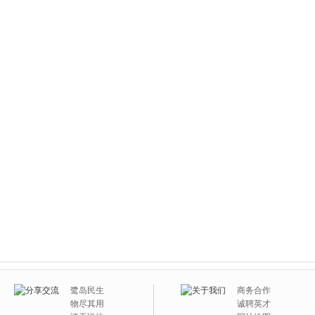
鹭岛民生
商务合作
物尽其用
诚聘英才