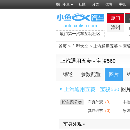
厦门小鱼
社区
分类
优惠
手机
厦门
auto.xmfish.com
漳州
厦门第一汽车互动社区
首页
>
车型大全
>
上汽通用五菱
>
宝骏
上汽通用五菱 - 宝骏560
综述
参数配置
图片
上汽通用五菱 - 宝骏560
图
▶
按主题分类
车身外观
（0）
中
其它细节
（0）
改
车身外观