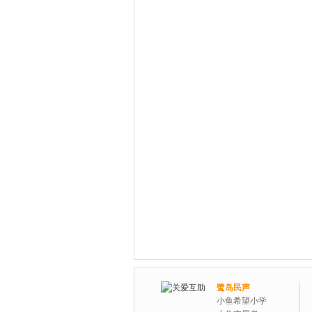
鹭岛民声
小鱼希望小学