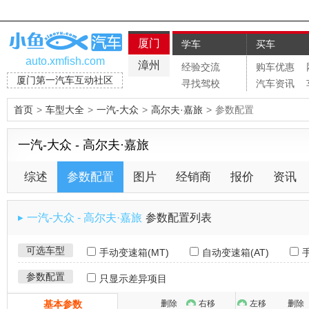
厦门
厦门
学车
买车
auto.xmfish.com
漳州
经验交流
购车优惠
厦门第一汽车互动社区
寻找驾校
汽车资讯
首页
>
车型大全
>
一汽-大众
>
高尔夫·嘉旅
>
参数配置
一汽-大众 - 高尔夫·嘉旅
综述
参数配置
图片
经销商
报价
资讯
一汽-大众 - 高尔夫·嘉旅
参数配置列表
▶
可选车型
手动变速箱(MT)
自动变速箱(AT)
参数配置
只显示差异项目
基本参数
删除
右移
左移
删除