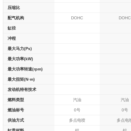
压缩比
配气机构
DOHC
DOHC
缸径
冲程
最大马力(Ps)
最大功率(kW)
最大功率转速(rpm)
最大扭矩(N·m)
发动机特有技术
燃料类型
汽油
汽油
燃油标号
0号
0号
供油方式
多点电喷
多点电
缸盖材料
铝
铝