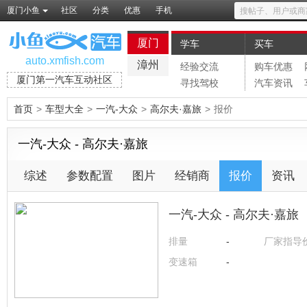
厦门小鱼
社区
分类
优惠
手机
厦门
学车
买车
auto.xmfish.com
漳州
经验交流
购车优惠
厦门第一汽车互动社区
寻找驾校
汽车资讯
首页
>
车型大全
>
一汽-大众
>
高尔夫·嘉旅
>
报价
一汽-大众 - 高尔夫·嘉旅
综述
参数配置
图片
经销商
报价
资讯
一汽-大众 - 高尔夫·嘉旅
排量
-
厂家指导
变速箱
-