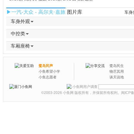
▶一汽-大众 - 高尔夫·嘉旅
图片库
车身
车身外观
中控类
车厢座椅
鹭岛民声
鹭岛民生
小鱼希望小学
物尽其用
小鱼志愿者
谈天说地
小鱼网用户调查
©2003-2026
小鱼网
版权所有，并保留所有权利。
闽ICP备