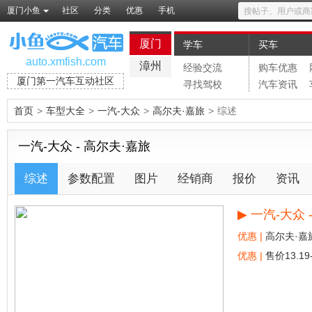
厦门小鱼
社区
分类
优惠
手机
厦门
学车
买车
auto.xmfish.com
漳州
经验交流
购车优惠
厦门第一汽车互动社区
寻找驾校
汽车资讯
首页
>
车型大全
>
一汽-大众
>
高尔夫·嘉旅
>
综述
一汽-大众 - 高尔夫·嘉旅
综述
参数配置
图片
经销商
报价
资讯
▶
一汽-大众 
优惠 |
高尔夫·嘉
优惠 |