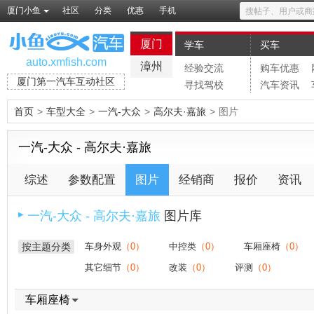
厦门小鱼
社区
分类
优惠
手机
厦门
学车
买车
auto.xmfish.com
漳州
经验交流
购车优惠
厦门第一汽车互动社区
寻找驾校
汽车资讯
首页
>
车型大全
>
一汽-大众
>
高尔夫·嘉旅
>
图片
一汽-大众 - 高尔夫·嘉旅
综述
参数配置
图片
经销商
报价
资讯
一汽-大众 - 高尔夫·嘉旅
图片库
▶
按主题分类
车身外观
（0）
中控类
（0）
车厢座椅
（0）
其它细节
（0）
改装
（0）
评测
（0）
车厢座椅