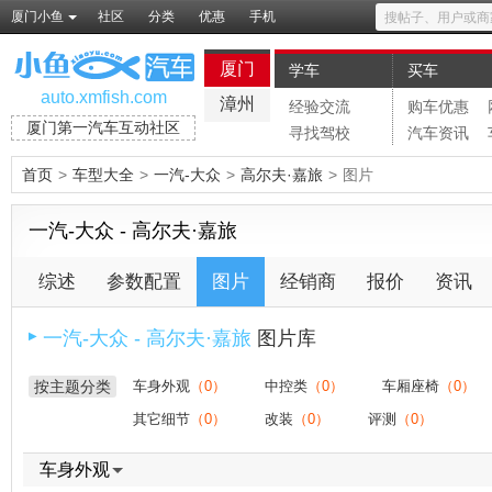
厦门小鱼
社区
分类
优惠
手机
厦门
学车
买车
auto.xmfish.com
漳州
经验交流
购车优惠
厦门第一汽车互动社区
寻找驾校
汽车资讯
首页
>
车型大全
>
一汽-大众
>
高尔夫·嘉旅
>
图片
一汽-大众 - 高尔夫·嘉旅
综述
参数配置
图片
经销商
报价
资讯
一汽-大众 - 高尔夫·嘉旅
图片库
▶
按主题分类
车身外观
（0）
中控类
（0）
车厢座椅
（0）
其它细节
（0）
改装
（0）
评测
（0）
车身外观