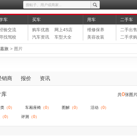
学车
买车
用车
二手车
经验交流
购车优惠
网上4S店
维修保养
二手出
寻找驾校
汽车资讯
车型大全
美容改装
二手求
·嘉旅
>
图片
经销商
报价
资讯
片库
0
共
张图
控类
（0）
车厢座椅
（0）
图解
（0）
活动
（0）
装
（0）
评测
（0）