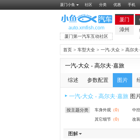
厦门小鱼
社区
分类
优惠
手机
厦门
auto.xmfish.com
漳州
厦门第一汽车互动社区
首页
>
车型大全
>
一汽-大众
>
高尔夫
一汽-大众 - 高尔夫·嘉旅
综述
参数配置
图片
一汽-大众 - 高尔夫·嘉旅
图
▶
按主题分类
车身外观
（0）
中
其它细节
（0）
改
图解