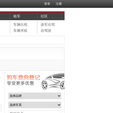
登录
注册
租车
社区
售
车辆出租
谈车论驾
购
车辆求租
自驾游
片