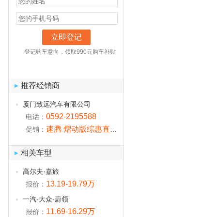
立即登记
登记购车意向，领取990元购车补贴
推荐经销商
▶
厦门致远汽车有限公司
0592-2195588
电话：
速腾 熠动版综惠直达2万 送超值大礼
促销：
相关车型
▶
高尔夫·嘉旅
13.19-19.79万
报价：
一汽-大众-蔚领
11.69-16.29万
报价：